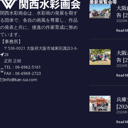
最新展覧会等
大阪
関西水彩画会は、水彩画の発展を期す
告 [2
る団体で、各自の画風を尊重し、作品
2026
の発表と共に、後進の作家育成に努め
Read M
ています。
【事務所】
〒536-0021 大阪府大阪市城東区諏訪3-6-
大阪
28
告 [2
疋田 正樹
2026
TEL：06-6962-5161
FAX：06-6969-2723
Read M
info@kan-sui.com
兵庫
[202
2026
Read M