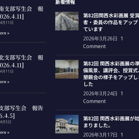
新着情報
南支部写生会 報
第82回関西水彩画展 受
026.4.11]
者・委員の作品をアップ
年4月11日
ています
ore »
2026年3月26日
1
Comment
北支部写生会 報
第82回 関西水彩画展の
026.4.11]
備風景、講評会、授賞式
年4月11日
懇親会の様子をアップし
ore »
した
2026年3月24日
1
Comment
支部写生会 報告
6.4.5]
第82回 関西水彩画展が
年4月5日
まりました。
ore »
2026年3月17日
1