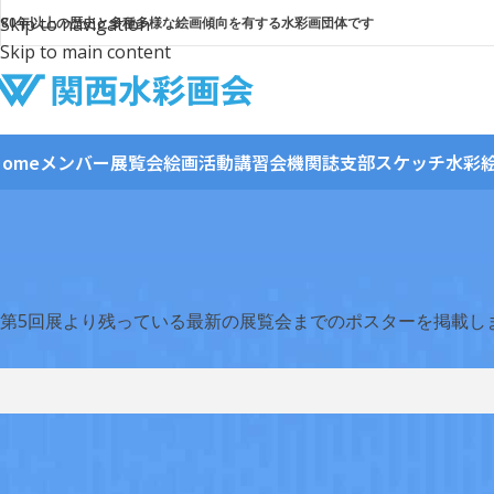
Skip to navigation
80年以上の歴史と多種多様な絵画傾向を有する水彩画団体です
Skip to main content
Home
メンバー
展覧会
絵画活動
講習会
機関誌
支部スケッチ
水彩
第5回展より残っている最新の展覧会までのポスターを掲載し