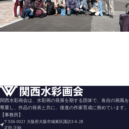
大阪南支部
支部スケッチ
大阪南支部写生会 報告 [2026.4.11]
関西水彩画会は、水彩画の発展を期する団体で、各自の画風を
尊重し、作品の発表と共に、後進の作家育成に努めています。
【事務所】
〒536-0021 大阪府大阪市城東区諏訪3-6-28
疋田 正樹